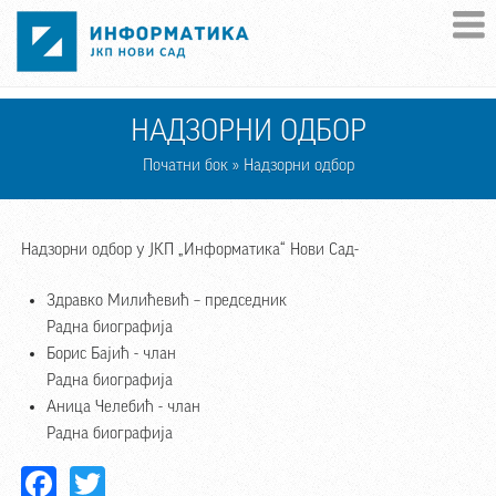
Skip to main content
НАДЗОРНИ ОДБОР
Початни бок
» Надзорни одбор
Надзорни одбор у ЈКП „Информатика“ Нови Сад-
Здравко Милићевић – председник
Радна биографија
Борис Бајић - члан
Радна биографија
Aница Челебић - члан
Радна биографија
Facebook
Twitter