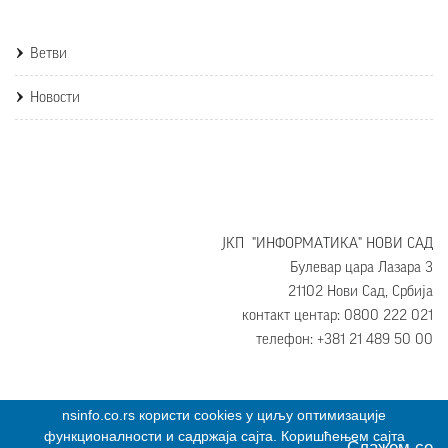
Ветви
Новости
ЈКП "ИНФОРМАТИКА" НОВИ САД
Булевар цара Лазара 3
21102 Нови Сад, Србија
контакт центар: 0800 222 021
телефон: +381 21 489 50 00
nsinfo.co.rs користи cookies у циљу оптимизације
функционалности и садржаја сајта. Коришћењем сајта
Слажем се