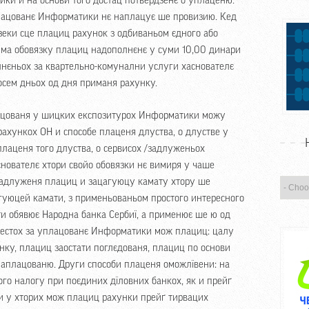
ки и на основи того достац потвердзенє о уплаценю.
лацованє Информатики нє наплацує ше провизию. Кед
зеки сце плациц рахунок з одбиваньом єдного або
ю ма обовязку плациц надополнєнє у суми 10,00 динари
нєньох за квартельно-комунални услуги хаснователє
сем дньох од дня приманя рахунку.
ацованя у шицких експозитурох Информатики можу
рахункох ОН и способе плаценя длуства, о длустве у
аценя того длуства, о сервисох /задлуженьох
снователє хтори свойо обовязки нє вимиря у чаше
задлуженя плациц и зацагуюцу камату хтору ше
агуюцей камати, з применьованьом простого интересного
ти обявює Народна банка Сербиї, а применює ше ю од
местох за уплацованє Информатики мож плациц: цалу
нку, плациц заостати поглєдованя, плациц по основи
плацованю. Други способи плаценя оможлївени: на
го налогу при поєдиних дїловних банкох, як и прейґ
ки у хторих мож плациц рахунки прейґ тирвацих