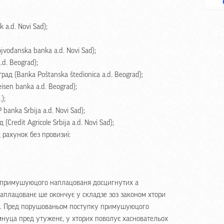
 a.d. Novi Sad);
jvođanska banka a.d. Novi Sad);
d. Beograd);
ад (Banka Poštanska štedionica a.d. Beograd);
isen banka a.d. Beograd);
);
banka Srbija a.d. Novi Sad);
Credit Agricole Srbija a.d. Novi Sad);
рахунок без провизиї:
 примушуюцого наплацованя досцигнутих а
плацованє ше окончує у складзе зоз законом хтори
я. Пред порушованьом поступку примушуюцого
нуца пред утуженє, у хторих поволує хасновательох