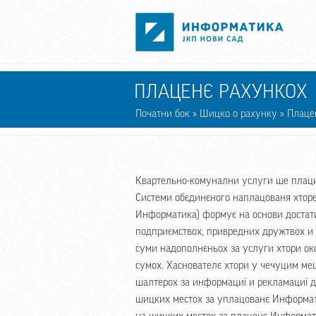
Skip to main content
ПЛАЦЕНЄ РАХУНКОХ
Початни бок
»
Шицко о рахунку
» Плаце
Квартельно-комунални услуги ше плац
Системи обєдинєного наплацованя хтор
Информатика) формує на основи достат
подприємствох, привредних дружтвох и
суми надополнєньох за услуги хтори о
сумох. Хаснователє хтори у чечуцим м
шалтерох за информациї и рекламациї д
шицких местох за уплацованє Информат