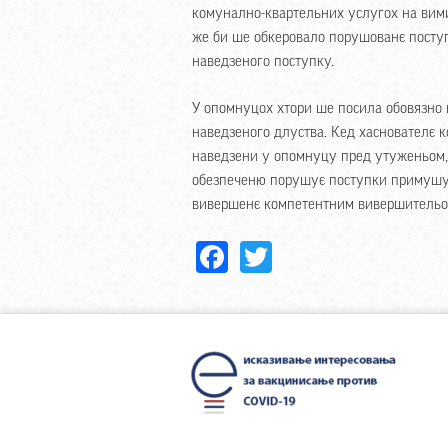
комунално-квартельних услугох на вими
же би ше обкеровало порушованє посту
наведзеного поступку.
У опомнуцох хтори ше посила обовязно 
наведзеного длуства. Кед хаснователє 
наведзени у опомнуцу пред утуженьом,
обезпеченю порушує поступки примушу
вивершенє компетентним вивершительо
Facebook
Twitter