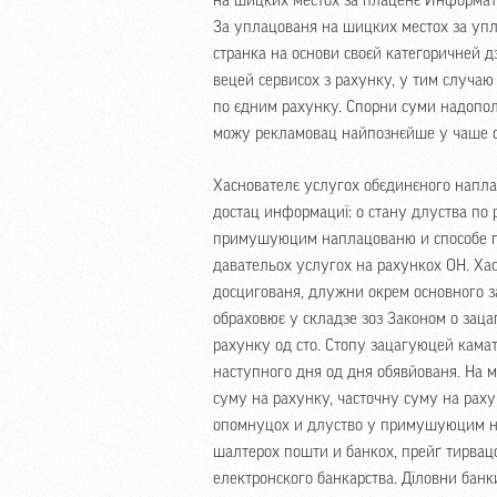
на шицких местох за плаценє Информати
За уплацованя на шицких местох за уп
странка на основи своєй катеґоричней д
вецей сервисох з рахунку, у тим случа
по єдним рахунку. Спорни суми надопол
можу рекламовац найпознєйше у чаше о
Хаснователє услугох обєдинєного напл
достац информациї: о стану длуства по 
примушуюцим наплацованю и способе пл
давательох услугох на рахункох ОН. Ха
досцигованя, длужни окрем основного 
обраховює у складзе зоз Законом о зац
рахунку од сто. Стопу зацагуюцей кама
наступного дня од дня обявйованя. На 
суму на рахунку, часточну суму на раху
опомнуцох и длуство у примушуюцим на
шалтерох пошти и банкох, прейґ тирвацо
електронского банкарства. Дїловни бан