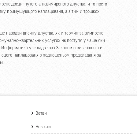
ренє досцигнутого а нєвимиреного длуства, и то прето
пку примушуюцого наплацованя, а з тим и трошкох
ше наводзи висину длуства, як и термин за вимиренє
комунално-квартельних услугох нє поступя у чаше яки
 Информатика у складзе зоз Законом о вивершеню и
юцого наплацованя з подношеньом предкладаня за
м.
Ветви
Новости