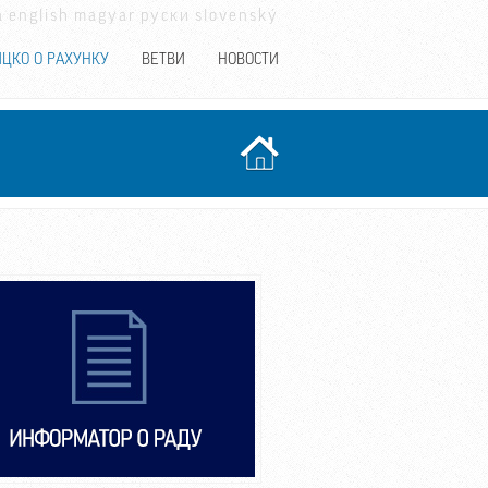
a
english
magyar
руски
slovenský
ЦКО О РАХУНКУ
ВЕТВИ
НОВОСТИ