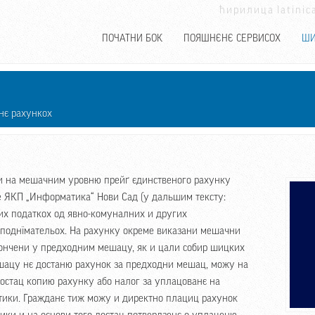
ћирилица
latinic
ПОЧАТНИ БОК
ПОЯШНЄНЄ СЕРВИСОХ
ШИ
нє рахункох
и на мешачним уровню прейґ єдинственого рахунку
е ЯКП „Информатика“ Нови Сад (у дальшим тексту:
их податкох од явно-комуналних и других
 поднїмательох. На рахунку окреме виказани мешачни
кончени у предходним мешацу, як и цали собир шицких
ешацу нє достаню рахунок за предходни мешац, можу на
остац копию рахунку або налог за уплацованє на
ики. Гражданє тиж можу и директно плациц рахунок