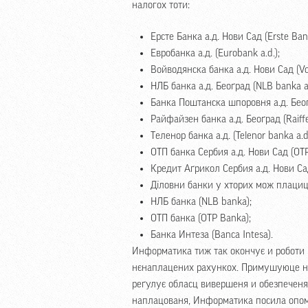
налогох тоти:
Ерсте Банка а.д. Нови Сад (Erste Bank
Евробанка а.д. (Eurobank a.d.);
Войводянска банка а.д. Нови Сад (Vo
НЛБ банка а.д. Беоґрад (NLB banka a.
Банка Поштанска шпоровня а.д. Беоґр
Райфайзен банка а.д. Беоґрад (Raiffe
Теленор банка а.д. (Telenor banka a.d.
ОТП банка Сербия а.д. Нови Сад (OTP 
Кредит Аґрикол Сербия а.д. Нови Сад (
Дїловни банки у хторих мож плациц 
НЛБ банка (NLB banka);
ОТП банка (OTP Banka);
Банка Интеза (Banca Intesa).
Информатика тиж так окончує и роботи
нєнаплацених рахункох. Примушуюце на
реґулує обласц вивершеня и обезпечен
наплацованя, Информатика посила опом