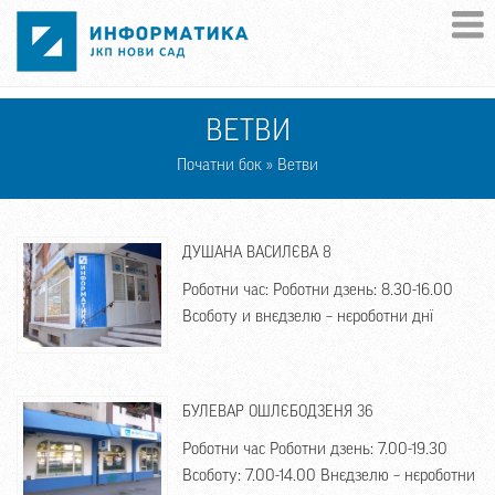
Skip to main content
ВЕТВИ
Початни бок
» Ветви
ДУШАНА ВАСИЛЄВА 8
Роботни час: Роботни дзень: 8.30-16.00
Всоботу и внєдзелю – нєроботни днї
БУЛЕВАР ОШЛЄБОДЗЕНЯ 36
Роботни час Роботни дзень: 7.00-19.30
Всоботу: 7.00-14.00 Внєдзелю – нєроботни