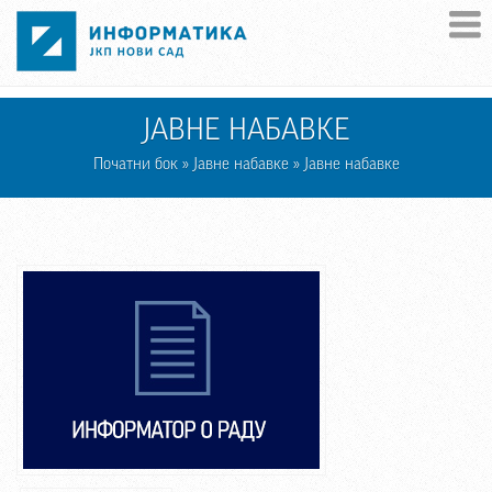
Skip to main content
ЈАВНЕ НАБАВКЕ
Початни бок
»
Јавне набавке
» Јавне набавке