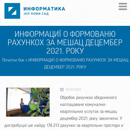
Skip to main content
ИНФОРМАЦИЇ О ФОРМОВАНЮ
РАХУНКОХ ЗА МЕШАЦ ДЕЦЕМБЕР
2021. РОКУ
Початни бок
» ИНФОРМАЦИЇ О ФОРМОВАНЮ РАХУНКОХ ЗА МЕШАЦ
ДЕЦЕМБЕР 2021. РОКУ
02.03.2022.
Обробок рахункох обєдинєного
наплацованя комунално-
квартельних услугох за мешац
децембер 2021. року закончени. У
дистрибуциї ше найду 174.213 рахунки за квартельни простори и