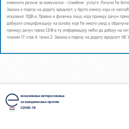
изменити рачуне за комунално – стамбене услуге. Рачуни ће бити и
Закона о порезу на додату вредност, у бруто износу који се напла
исказаног ПДВ-а. Правна и физичка лица, која примају рачун прек
добијати спецификацију на основу које ће имати увид у обрачуна
примају рачун преко СЕФ-а ту информацију моћи да добију на ли
DIGITALIZATION
чланом 17. став 4. тачка 2. Закона о порезу на додату вредност Н