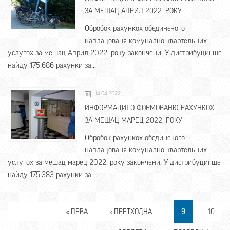
ЗА МЕШАЦ АПРИЛ 2022. РОКУ
Обробок рахункох обєдинєного
наплацованя комунално-квартельних
услугох за мешац Април 2022. року закончени. У дистрибуциї ше
найду 175.686 рахунки за...
14.04.2022.
ИНФОРМАЦИЇ О ФОРМОВАНЮ РАХУНКОХ
ЗА МЕШАЦ МАРЕЦ 2022. РОКУ
Обробок рахункох обєдинєного
наплацованя комунално-квартельних
услугох за мешац марец 2022. року закончени. У дистрибуциї ше
найду 175.383 рахунки за...
PAGES
« ПРВА
‹ ПРЕТХОДНА
…
9
10