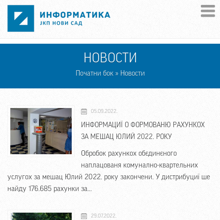
Skip to main content
НОВОСТИ
Початни бок
» Новости
05.09.2022.
ИНФОРМАЦИЇ О ФОРМОВАНЮ РАХУНКОХ
ЗА МЕШАЦ ЮЛИЙ 2022. РОКУ
Обробок рахункох обєдинєного
наплацованя комунално-квартельних
услугох за мешац Юлий 2022. року закончени. У дистрибуциї ше
найду 176.685 рахунки за...
29.07.2022.