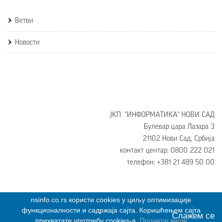
Ветви
Новости
ЈКП "ИНФОРМАТИКА" НОВИ САД
Булевар цара Лазара 3
21102 Нови Сад, Србија
контакт центар: 0800 222 021
телефон: +381 21 489 50 00
nsinfo.co.rs користи cookies у циљу оптимизације
функционалности и садржаја сајта. Коришћењем сајта
Слажем се
ЈКП ИНформатика © 2016 Сва права задржана.
прихватате употребу cookies-a.
Прочитај више