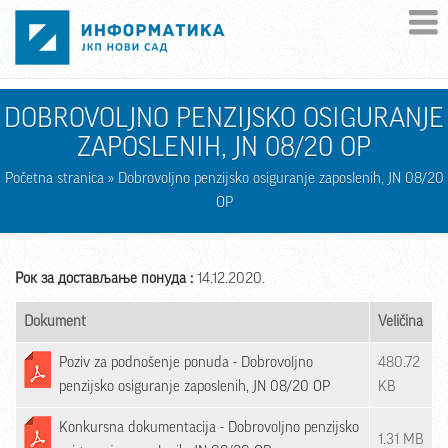
Skip to main content
DOBROVOLJNO PENZIJSKO OSIGURANJE
ZAPOSLENIH, JN 08/20 OP
Početna stranica
» Dobrovoljno penzijsko osiguranje zaposlenih, JN 08/20
OP
Рок за достављање понуда :
14.12.2020.
Dokument
Veličina
Poziv za podnošenje ponuda - Dobrovoljno
480.72
penzijsko osiguranje zaposlenih, JN 08/20 OP
KB
Konkursna dokumentacija - Dobrovoljno penzijsko
1.31 MB