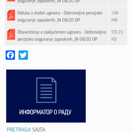
osiguranje zaposlenih, JN 08/20 OP
Odluka o dodeli ugovora - Dobrovoljno penzijsko
1.96
osiguranje zaposlenih, JN 08/20 OP
MB
Obaveštenje o zaključenom ugovoru - Dobrovoljno
551.23
penzijsko osiguranje zaposlenih, JN 08/20 OP
KB
Facebook
Twitter
PRETRAGA
SAJTA