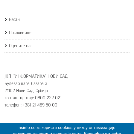
Вести
Пословнице
Оцените нас
ЈКП "ИНФОРМАТИКА" НОВИ САД
Булевар цара Лазара 3
21102 Нови Сад, Србија
контакт центар: 0800 222 021
телефон: +381 21 489 50 00
nsinfo.co.rs користи cookies у циљу оптимизације
функционалности и садржаја сајта. Коришћењем сајта