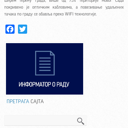
ширем терену града, више од 75% територије Новог Сада
покривено је оптичким кабловима, а повезивање удаљених
тачака по граду се обавља преко WIFI технологије.
Facebook
Twitter
ПРЕТРАГА
САЈТА
Претрага