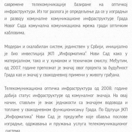
савремене телекомуникације базиране на оптичкој
инфраструктури. Из тог разлога је опредељење да се у изградњи
и развоју комуналне комуникационе инфраструктуре Града
Новог Сада комунална комуникациона мрежа гради оптичким
кабловима.
Модеран и скалабилан систем, јединствен у Србији, иницијално
је био инвестиција ЈКП „Информатика“ Нови Сад како у
материјалном, тако и у хуманом и техничком смислу. Међутим,
од 2007. године препознат је значај овог пројекта за будућност
Града као и значај у свакодневној примени у животу грађана.
Телекомуникациона оптичка инфраструктура од 2008. године
добија статус инфраструктуре од комуналног значаја. На овај
начин, стављен је знак једнакости са значајем водовода и
топлане у свакодневном функционисању Града. По Одлуци ЈКП
„Информатика“ Нови Сад је предузеће које обавља послове
изградње, одржавања и пружања услуга телекомуникационог
система.