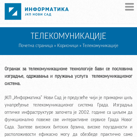
Skip to main content
ТЕЛЕКОМУНИКАЦИЈЕ
Почетна страница
»
Корисници
» Телекомуникације
Огранак за телекомуникационе технологије бави се пословима
изградње, одржавања и пружања услуга телекомуникационог
система.
ЈКП „Информатика“ Нови Сад је предузеће чији је примарни циљ
унапређење телекомуникационог система Града. Изградња
оптичке инфраструктуре започета је 2002. године са циљем да
функционално повеже све интерактивне сервисе Града Новог
Сада. Захтеве високих битских брзина, високе поузданости и
расположивости ефикасно могу да обезбеде практично само