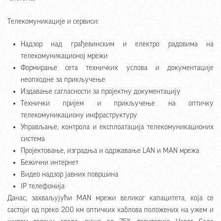
Телекомуникације и сервиси:
Надзор над грађевинским и електро радовима на
телекомуникационој мрежи
Формирање сета техничких услова и документације
неопходне за прикључење
Издавање сагласности за пројектну документацију
Технички пријем и прикључење на оптичку
телекомуникациону инфраструктуру
Управљање, контрола и експлоатација телекомуникационих
система
Пројектовање, изградња и одржавање LAN и MAN мрежа
Бежични интернет
Видео надзор јавних површина
IP телефонија
Данас, захваљујући MAN мрежи великог капацитета, која се
састоји од преко 200 км оптичких каблова положених на ужем и