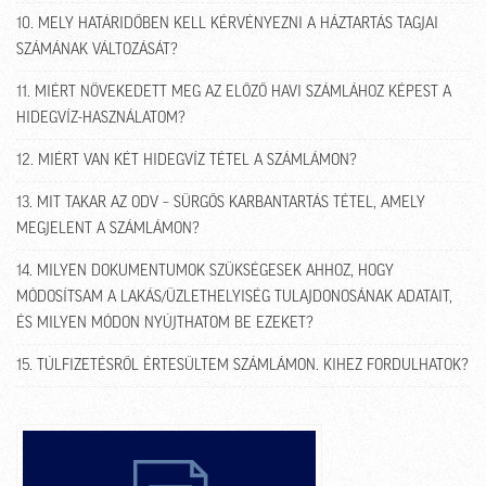
10. MELY HATÁRIDŐBEN KELL KÉRVÉNYEZNI A HÁZTARTÁS TAGJAI
SZÁMÁNAK VÁLTOZÁSÁT?
11. MIÉRT NÖVEKEDETT MEG AZ ELŐZŐ HAVI SZÁMLÁHOZ KÉPEST A
HIDEGVÍZ-HASZNÁLATOM?
12. MIÉRT VAN KÉT HIDEGVÍZ TÉTEL A SZÁMLÁMON?
13. MIT TAKAR AZ ODV – SÜRGŐS KARBANTARTÁS TÉTEL, AMELY
MEGJELENT A SZÁMLÁMON?
14. MILYEN DOKUMENTUMOK SZÜKSÉGESEK AHHOZ, HOGY
MÓDOSÍTSAM A LAKÁS/ÜZLETHELYISÉG TULAJDONOSÁNAK ADATAIT,
ÉS MILYEN MÓDON NYÚJTHATOM BE EZEKET?
15. TÚLFIZETÉSRŐL ÉRTESÜLTEM SZÁMLÁMON. KIHEZ FORDULHATOK?