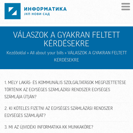
Skip to main content
VÁLASZOK A GYAKRAN FELTETT
KÉRDÉSEKRE
Kezdőoldal
»
All about your bills
» VÁLASZOK A GYAKRAN FELTETT
KÉRDÉSEKRE
1. MELY LAKÁS- ÉS KOMMUNÁLIS SZOLGÁLTATÁSOK MEGFIZETTETÉSE
TÖRTÉNIK AZ EGYSÉGES SZÁMLÁZÁSI RENDSZER EGYSÉGES
SZÁMLÁJA ÚTJÁN?
2. KI KÖTELES FIZETNI AZ EGYSÉGES SZÁMLÁZÁSI RENDSZER
EGYSÉGES SZÁMLÁJÁT?
3. MI AZ ÚJVIDÉKI INFORMATIKA KK MUNKAKÖRE?